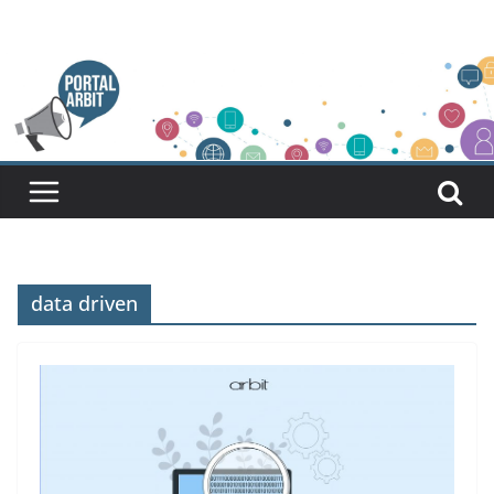
Pular
para
o
conteúdo
data driven