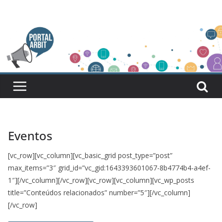
Pular
para
o
conteúdo
Eventos
[vc_row][vc_column][vc_basic_grid post_type=”post”
max_items=”3″ grid_id=”vc_gid:1643393601067-8b4774b4-a4ef-
1″][/vc_column][/vc_row][vc_row][vc_column][vc_wp_posts
title=”Conteúdos relacionados” number=”5″][/vc_column]
[/vc_row]