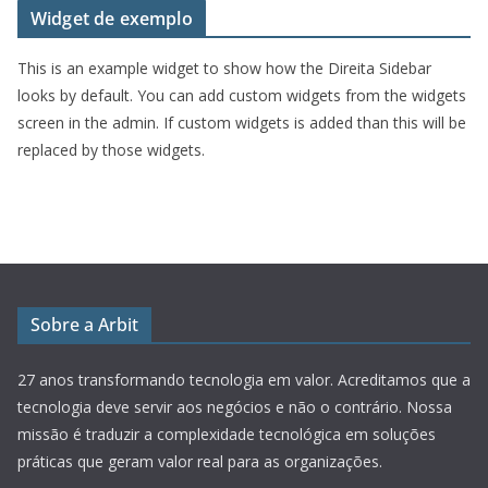
Widget de exemplo
This is an example widget to show how the Direita Sidebar
looks by default. You can add custom widgets from the widgets
screen in the admin. If custom widgets is added than this will be
replaced by those widgets.
Sobre a Arbit
27 anos transformando tecnologia em valor.
Acreditamos que a
tecnologia deve servir aos negócios e não o contrário. Nossa
missão é traduzir a complexidade tecnológica em soluções
práticas que geram valor real para as organizações.