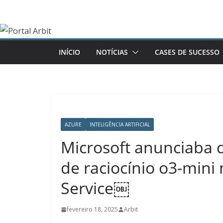
Pular
para
o
conteúdo
INÍCIO
NOTÍCIAS
CASES DE SUCESSO
AZURE
INTELIGÊNCIA ARTIFICIAL
Microsoft anunciaba 
de raciocínio o3-mini
Service￼
fevereiro 18, 2025
Arbit