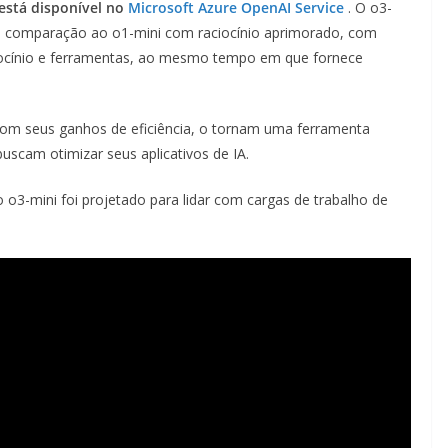
está disponível no
Microsoft Azure OpenAI Service
. O o3-
s em comparação ao o1-mini com raciocínio aprimorado, com
iocínio e ferramentas, ao mesmo tempo em que fornece
om seus ganhos de eficiência, o tornam uma ferramenta
scam otimizar seus aplicativos de IA.
o o3-mini foi projetado para lidar com cargas de trabalho de