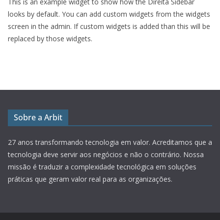
This is an example widget to show how the Direita Sidebar
looks by default. You can add custom widgets from the widgets
screen in the admin. If custom widgets is added than this will be
replaced by those widgets.
Sobre a Arbit
27 anos transformando tecnologia em valor.
Acreditamos que a
tecnologia deve servir aos negócios e não o contrário. Nossa
missão é traduzir a complexidade tecnológica em soluções
práticas que geram valor real para as organizações.