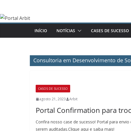
Pular
para
o
conteúdo
INÍCIO
NOTÍCIAS
CASES DE SUCESSO
Consultoria em Desenvolvimento de So
CASOS DE SUCESSO
agosto 21, 2023
Arbit
Portal Confirmation para tro
Confira nosso case de sucesso! Portal para envio 
serem auditadas.Clique aqui e saiba mais!