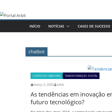
Pular
para
o
conteúdo
INÍCIO
NOTÍCIAS
CASES DE SUCESSO
chatbot
CONTEÚDO INBOUND
TRANSFORMAÇÃO DIGITAL
março 3, 2020
Arbit
As tendências em inovação e
futuro tecnológico?
No início dos anos 2010, a computação em nuve