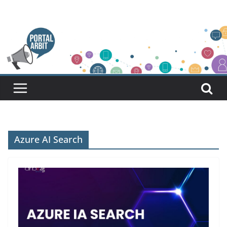
Pular
para
o
conteúdo
Azure AI Search