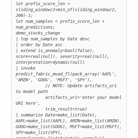
let prefix_score_len = 
sliding_window/2+min_of(sliding_window/2, 
200)-1;

let num_samples = prefix_score_len + 
num_predictions;

demo_stocks_change

| top num_samples by Date desc 

| order by Date asc

| extend is_anomaly=bool(false), 
score=real(null), severity=real(null), 
interpretation=dynamic(null)

| invoke 
predict_fabric_mvad_fl(pack_array('AAPL', 
'AMZN', 'GOOG', 'MSFT', 'SPY'),

            // NOTE: Update artifacts_uri 
to model path

            artifacts_uri='enter your model 
URI here',

            trim_result=true)

| summarize Date=make_list(Date), 
AAPL=make_list(AAPL), AMZN=make_list(AMZN), 
GOOG=make_list(GOOG), MSFT=make_list(MSFT), 
SPY=make_list(SPY), 