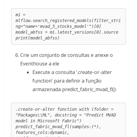
mi = 
mlflow.search_registered_models(filter_stri
ng="name='mvad_5_stocks_model'")[0]

model_abfss = mi.latest_versions[0].source

print(model_abfss)
Crie um conjunto de consultas e anexe o
Eventhouse a ele
Execute a consulta ‘.create-or-alter
function’ para definir a função
armazenada predict_fabric_mvad_fl():
.create-or-alter function with (folder = 
"Packages\\ML", docstring = "Predict MVAD 
model in Microsoft Fabric")

predict_fabric_mvad_fl(samples:(*), 
features_cols:dynamic, 