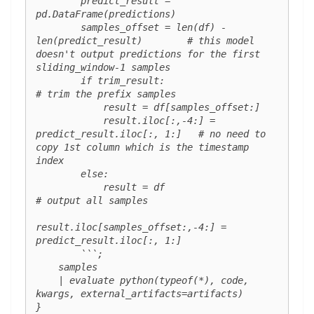
        predict_result = 
pd.DataFrame(predictions)

        samples_offset = len(df) - 
len(predict_result)        # this model 
doesn't output predictions for the first 
sliding_window-1 samples

        if trim_result:                                       
# trim the prefix samples

            result = df[samples_offset:]

            result.iloc[:,-4:] = 
predict_result.iloc[:, 1:]   # no need to 
copy 1st column which is the timestamp 
index

        else:

            result = df                                       
# output all samples

result.iloc[samples_offset:,-4:] = 
predict_result.iloc[:, 1:]

        ```;

    samples

    | evaluate python(typeof(*), code, 
kwargs, external_artifacts=artifacts)

}