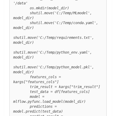
'/data'

        os.mkdir(model_dir)

        shutil.move('C:/Temp/MLmodel', 
model_dir)

        shutil.move('C:/Temp/conda.yaml', 
model_dir)

shutil.move('C:/Temp/requirements.txt', 
model_dir)

shutil.move('C:/Temp/python_env.yaml', 
model_dir)

shutil.move('C:/Temp/python_model.pkl', 
model_dir)

        features_cols = 
kargs["features_cols"]

        trim_result = kargs["trim_result"]

        test_data = df[features_cols]

        model = 
mlflow.pyfunc.load_model(model_dir)

        predictions = 
model.predict(test_data)
