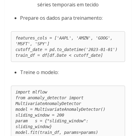
Prepare os dados para treinamento:
features_cols = ['AAPL', 'AMZN', 'GOOG', 
'MSFT', 'SPY']

cutoff_date = pd.to_datetime('2023-01-01')

train_df = df[df.Date < cutoff_date]
Treine o modelo:
import mlflow

from anomaly_detector import 
MultivariateAnomalyDetector

model = MultivariateAnomalyDetector()

sliding_window = 200

param   s = {"sliding_window": 
sliding_window}

model.fit(train_df, params=params)