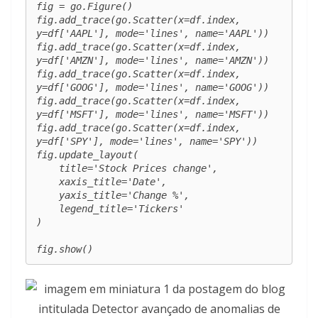
fig = go.Figure()

fig.add_trace(go.Scatter(x=df.index, 
y=df['AAPL'], mode='lines', name='AAPL'))

fig.add_trace(go.Scatter(x=df.index, 
y=df['AMZN'], mode='lines', name='AMZN'))

fig.add_trace(go.Scatter(x=df.index, 
y=df['GOOG'], mode='lines', name='GOOG'))

fig.add_trace(go.Scatter(x=df.index, 
y=df['MSFT'], mode='lines', name='MSFT'))

fig.add_trace(go.Scatter(x=df.index, 
y=df['SPY'], mode='lines', name='SPY'))

fig.update_layout(

    title='Stock Prices change',

    xaxis_title='Date',

    yaxis_title='Change %',

    legend_title='Tickers'

)

fig.show()