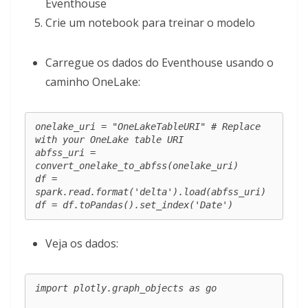
Eventhouse
Crie um notebook para treinar o modelo
Carregue os dados do Eventhouse usando o
caminho OneLake:
onelake_uri = "OneLakeTableURI" # Replace 
with your OneLake table URI 

abfss_uri = 
convert_onelake_to_abfss(onelake_uri)

df = 
spark.read.format('delta').load(abfss_uri)

df = df.toPandas().set_index('Date')
Veja os dados:
import plotly.graph_objects as go
