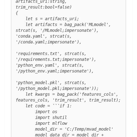
artifacts_uri:string, 
trim_result:bool=false)

{

    let s = artifacts_uri;

    let artifacts = bag_pack('MLmodel', 
strcat(s, '/MLmodel;impersonate'), 
'conda.yaml', strcat(s, 
'/conda.yaml;impersonate'),

'requirements.txt', strcat(s, 
'/requirements.txt;impersonate'), 
'python_env.yaml', strcat(s, 
'/python_env.yaml;impersonate'),

'python_model.pkl', strcat(s, 
'/python_model.pkl;impersonate'));

    let kwargs = bag_pack('features_cols', 
features_cols, 'trim_result', trim_result);

    let code = ```if 1:

        import os

        import shutil

        import mlflow

        model_dir = 'C:/Temp/mvad_model'

        model_data_dir = model_dir + 