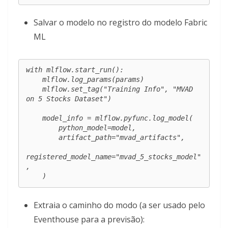
Salvar o modelo no registro do modelo Fabric
ML
with mlflow.start_run():

    mlflow.log_params(params)

    mlflow.set_tag("Training Info", "MVAD 
on 5 Stocks Dataset")

    model_info = mlflow.pyfunc.log_model(

        python_model=model,

        artifact_path="mvad_artifacts",

registered_model_name="mvad_5_stocks_model"
,

    )
Extraia o caminho do modo (a ser usado pelo
Eventhouse para a previsão):