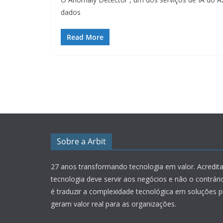
dados
Read More
Sobre a Arbit
27 anos transformando tecnologia em valor.
Acredit
tecnologia deve servir aos negócios e não o contrár
é traduzir a complexidade tecnológica em soluções p
geram valor real para as organizações.