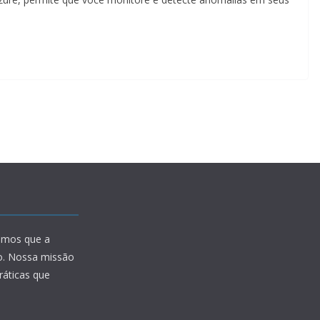
amos que a
io. Nossa missão
ráticas que