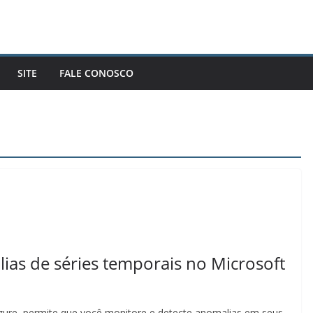
SITE
FALE CONOSCO
ias de séries temporais no Microsoft
zure, permite que você monitore e detecte anomalias em seus