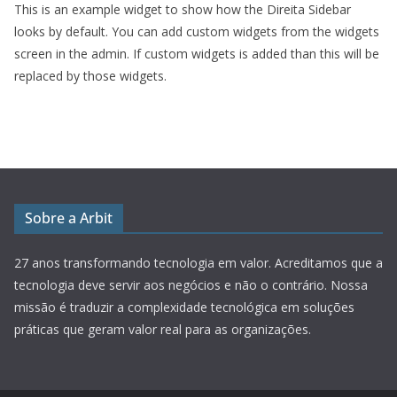
This is an example widget to show how the Direita Sidebar
looks by default. You can add custom widgets from the widgets
screen in the admin. If custom widgets is added than this will be
replaced by those widgets.
Sobre a Arbit
27 anos transformando tecnologia em valor.
Acreditamos que a
tecnologia deve servir aos negócios e não o contrário. Nossa
missão é traduzir a complexidade tecnológica em soluções
práticas que geram valor real para as organizações.