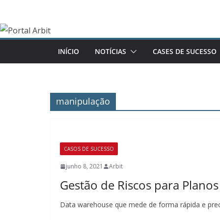
Pular
para
o
conteúdo
INÍCIO
NOTÍCIAS
CASES DE SUCESSO
manipulação
CASOS DE SUCESSO
junho 8, 2021
Arbit
Gestão de Riscos para Plano
Data warehouse que mede de forma rápida e precis