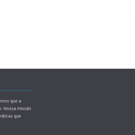
amos que a
io. Nossa missão
ráticas que