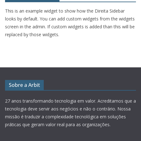
This is an example widget to show how the Direita Sidebar
looks by default. You can add custom widgets from the widgets
screen in the admin. If custom widgets is added than this will be
replaced by those widgets.
Sobre a Arbit
27 anos transformando tecnologia em valor.
Acreditamos que a
tecnologia deve servir aos negócios e não o contrário. Nossa
missão é traduzir a complexidade tecnológica em soluções
práticas que geram valor real para as organizações.