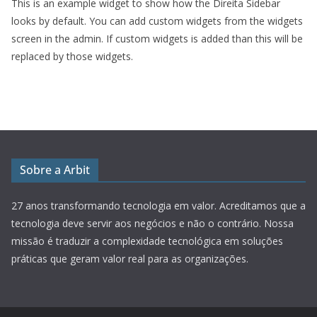
This is an example widget to show how the Direita Sidebar
looks by default. You can add custom widgets from the widgets
screen in the admin. If custom widgets is added than this will be
replaced by those widgets.
Sobre a Arbit
27 anos transformando tecnologia em valor.
Acreditamos que a
tecnologia deve servir aos negócios e não o contrário. Nossa
missão é traduzir a complexidade tecnológica em soluções
práticas que geram valor real para as organizações.