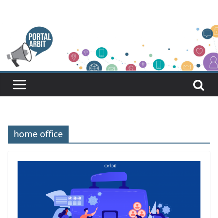
Pular
para
o
conteúdo
home office