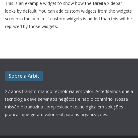
This is an example widget to show how the Direita Sidebar
looks by default. You can add custom widgets from the widgets
screen in the admin. If custom widgets is added than this will be
replaced by those widgets.
Sobre a Arbit
27 anos transformando tecnologia em valor.
Acreditamos que a
tecnologia deve servir aos negócios e não o contrário. Nossa
missão é traduzir a complexidade tecnológica em soluções
práticas que geram valor real para as organizações.