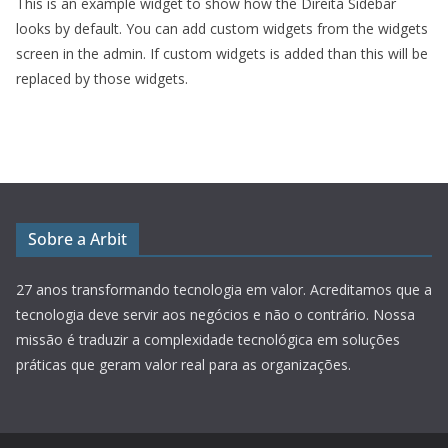
This is an example widget to show how the Direita Sidebar
looks by default. You can add custom widgets from the widgets
screen in the admin. If custom widgets is added than this will be
replaced by those widgets.
Sobre a Arbit
27 anos transformando tecnologia em valor.
Acreditamos que a
tecnologia deve servir aos negócios e não o contrário. Nossa
missão é traduzir a complexidade tecnológica em soluções
práticas que geram valor real para as organizações.