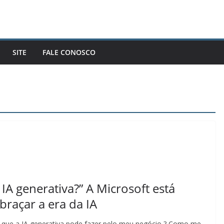
SITE
FALE CONOSCO
 IA generativa?” A Microsoft está
braçar a era da IA
O que a IA generativa pode fazer pelo meu negócio ? Como me