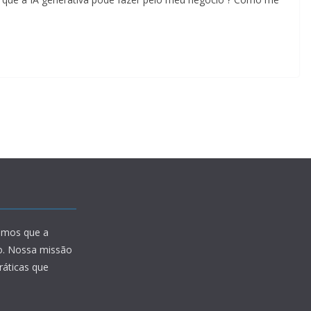
amos que a
io. Nossa missão
ráticas que