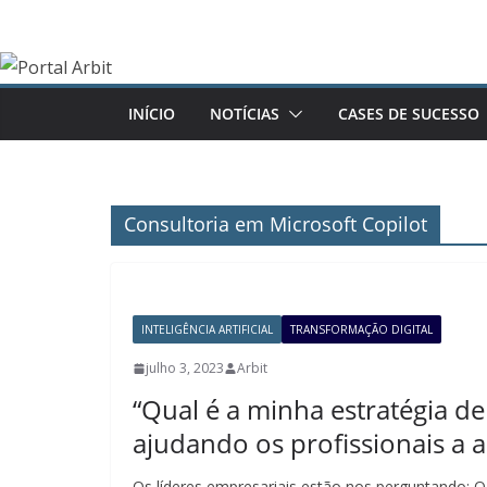
Pular
para
o
conteúdo
INÍCIO
NOTÍCIAS
CASES DE SUCESSO
Consultoria em Microsoft Copilot
INTELIGÊNCIA ARTIFICIAL
TRANSFORMAÇÃO DIGITAL
julho 3, 2023
Arbit
“Qual é a minha estratégia de
ajudando os profissionais a a
Os líderes empresariais estão nos perguntando; 