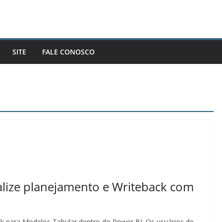
SITE
FALE CONOSCO
alize planejamento e Writeback com
k para Modelos Tabular dentro do Power BI. Os usuários de