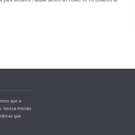
amos que a
io. Nossa missão
ráticas que