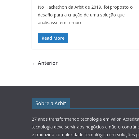
No Hackathon da Arbit de 2019, foi proposto o
desafio para a criação de uma solução que
analisasse em tempo
Read More
← Anterior
Sobre a Arbit
27 anos transformando tecnologia em valor.
Acredit
tecnologia deve servir aos negócios e não o contrár
é traduzir a complexidade tecnológica em soluções p