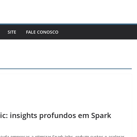
SITE
FALE CONOSCO
ric: insights profundos em Spark
juda empresas a otimizar Spark Jobs, reduzir custos e acelerar