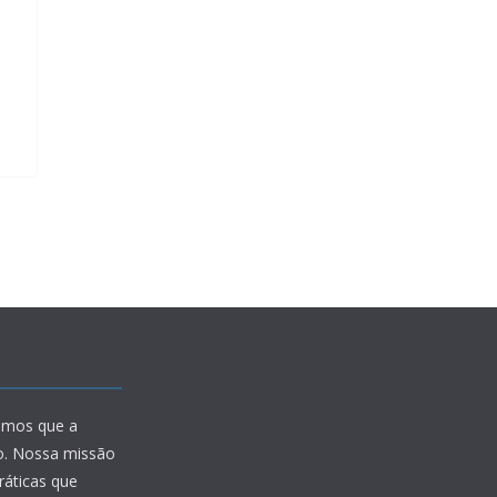
amos que a
io. Nossa missão
ráticas que