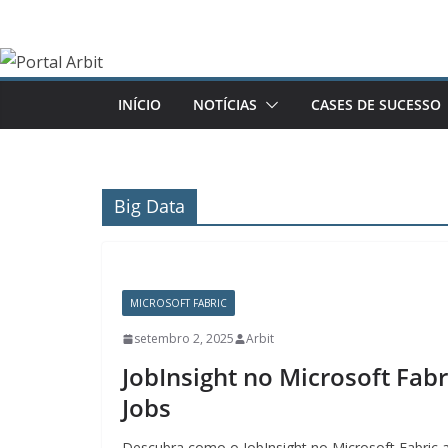
Pular
para
o
conteúdo
INÍCIO
NOTÍCIAS
CASES DE SUCESSO
Big Data
MICROSOFT FABRIC
setembro 2, 2025
Arbit
JobInsight no Microsoft Fab
Jobs
Descubra como o JobInsight no Microsoft Fabric a