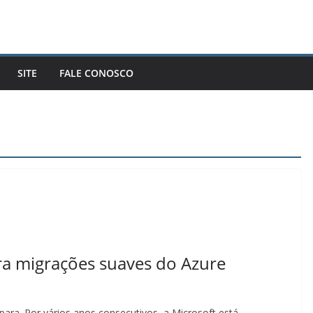
SITE
FALE CONOSCO
a migrações suaves do Azure
ara. Por vários anos consecutivos, a Microsoft está