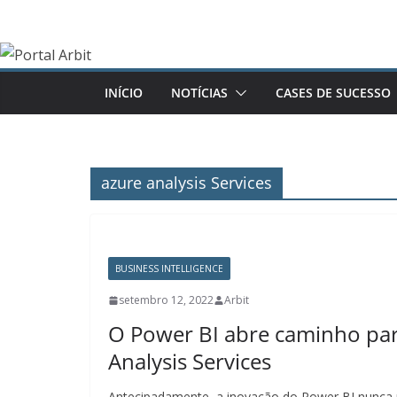
Pular
para
o
conteúdo
INÍCIO
NOTÍCIAS
CASES DE SUCESSO
azure analysis Services
BUSINESS INTELLIGENCE
setembro 12, 2022
Arbit
O Power BI abre caminho par
Analysis Services
Antecipadamente, a inovação do Power BI nunca p