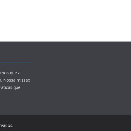
amos que a
io. Nossa missão
ráticas que
rvados.