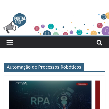
Pular
para
o
conteúdo
Automação de Processos Robóticos