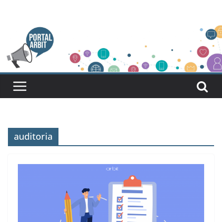
Pular
para
o
conteúdo
auditoria