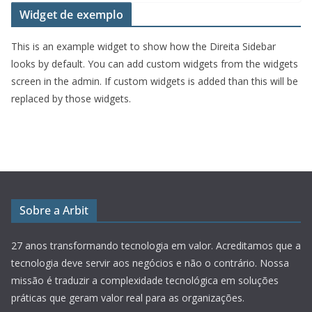
Widget de exemplo
This is an example widget to show how the Direita Sidebar
looks by default. You can add custom widgets from the widgets
screen in the admin. If custom widgets is added than this will be
replaced by those widgets.
Sobre a Arbit
27 anos transformando tecnologia em valor.
Acreditamos que a
tecnologia deve servir aos negócios e não o contrário. Nossa
missão é traduzir a complexidade tecnológica em soluções
práticas que geram valor real para as organizações.