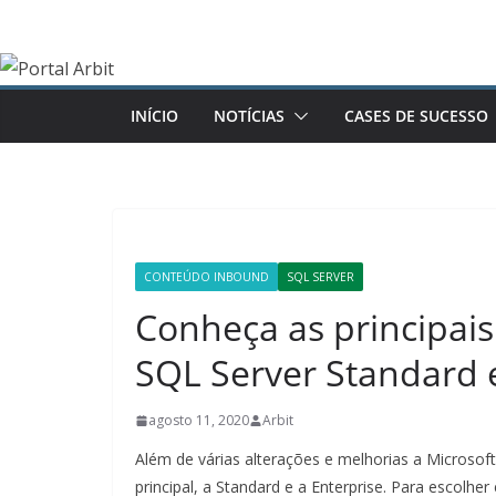
Pular
para
o
conteúdo
INÍCIO
NOTÍCIAS
CASES DE SUCESSO
CONTEÚDO INBOUND
SQL SERVER
Conheça as principais
SQL Server Standard e
agosto 11, 2020
Arbit
Além de várias alterações e melhorias a Microso
principal, a Standard e a Enterprise. Para escolhe