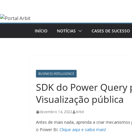
Pular
para
o
conteúdo
INÍCIO
NOTÍCIAS
CASES DE SUCESSO
BUSINESS INTELLIGENCE
SDK do Power Query p
Visualização pública
dezembro 14, 2022
Arbit
Antes de mais nada, aprenda a criar mecanismos 
o Power BI.
Clique aqui e saiba mais!