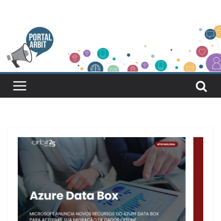
Pular
para
o
conteúdo