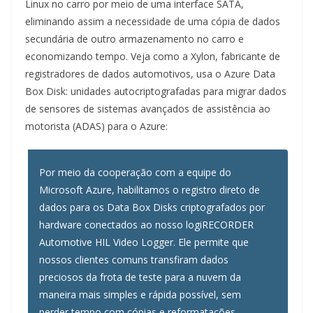
Linux no carro por meio de uma interface SATA,
eliminando assim a necessidade de uma cópia de dados
secundária de outro armazenamento no carro e
economizando tempo. Veja como a Xylon, fabricante de
registradores de dados automotivos, usa o Azure Data
Box Disk: unidades autocriptografadas para migrar dados
de sensores de sistemas avançados de assistência ao
motorista (ADAS) para o Azure:
Por meio da cooperação com a equipe do
Microsoft Azure, habilitamos o registro direto de
dados para os Data Box Disks criptografados por
hardware conectados ao nosso logiRECORDER
Automotive HIL Video Logger. Ele permite que
nossos clientes comuns transfiram dados
preciosos da frota de teste para a nuvem da
maneira mais simples e rápida possível, sem
perder tempo com cópias e reformatações