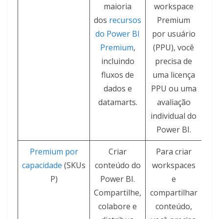
maioria
workspace
dos
recursos
Premium
do Power BI
por usuário
Premium
,
(PPU), você
incluindo
precisa de
fluxos de
uma licença
dados e
PPU ou uma
datamarts.
avaliação
individual do
Power BI.
Premium por
Criar
Para criar
capacidade
(SKUs
conteúdo do
workspaces
ex
P)
Power BI.
e
Compartilhe,
compartilhar
colabore e
conteúdo,