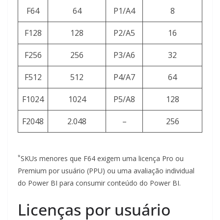
F64
64
P1/A4
8
F128
128
P2/A5
16
F256
256
P3/A6
32
F512
512
P4/A7
64
F1024
1024
P5/A8
128
F2048
2.048
–
256
*
SKUs menores que F64 exigem uma licença Pro ou
Premium por usuário (PPU) ou uma avaliação individual
do Power BI para consumir conteúdo do Power BI.
Licenças por usuário