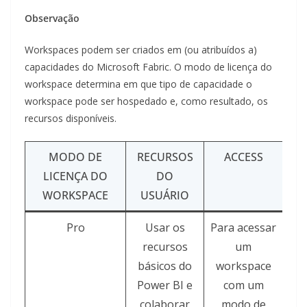
Observação
Workspaces podem ser criados em (ou atribuídos a)
capacidades do Microsoft Fabric. O modo de licença do
workspace determina em que tipo de capacidade o
workspace pode ser hospedado e, como resultado, os
recursos disponíveis.
MODO DE
RECURSOS
ACCESS
EXP
LICENÇA DO
DO
WORKSPACE
USUÁRIO
Pro
Usar os
Para acessar
recursos
um
básicos do
workspace
Power BI e
com um
colaborar
modo de