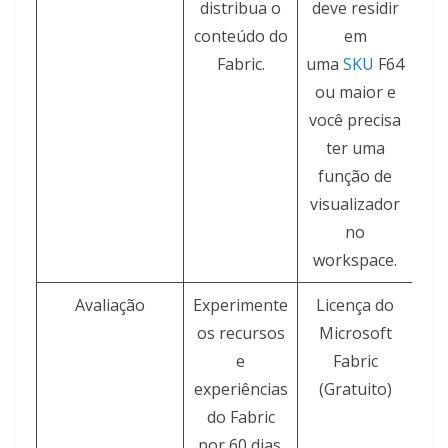
distribua o
deve residir
conteúdo do
em
Fabric.
uma
SKU
F64
ou maior e
você precisa
ter uma
função de
visualizador
no
workspace.
Avaliação
Experimente
Licença do
os recursos
Microsoft
ex
e
Fabric
experiências
(Gratuito)
do Fabric
por 60 dias.