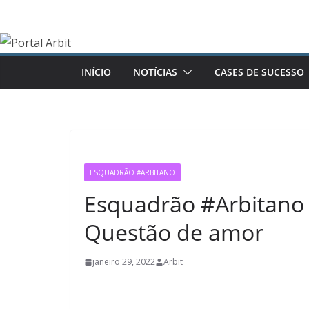
Pular
para
o
conteúdo
INÍCIO
NOTÍCIAS
CASES DE SUCESSO
ESQUADRÃO #ARBITANO
Esquadrão #Arbitano –
Questão de amor
janeiro 29, 2022
Arbit