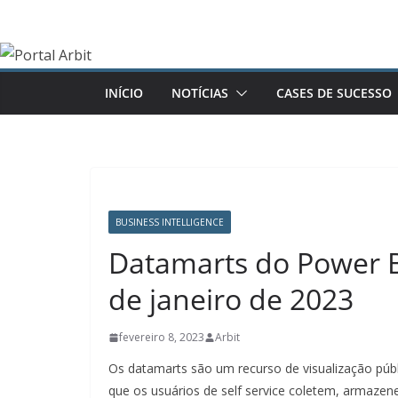
Pular
para
o
conteúdo
INÍCIO
NOTÍCIAS
CASES DE SUCESSO
BUSINESS INTELLIGENCE
Datamarts do Power B
de janeiro de 2023
fevereiro 8, 2023
Arbit
Os datamarts são um recurso de visualização púb
que os usuários de self service coletem, armaz