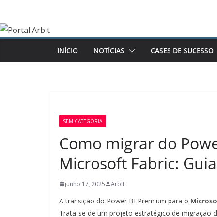
Pular
para
o
conteúdo
INÍCIO
NOTÍCIAS
CASES DE SUCESSO
SEM CATEGORIA
Como migrar do Powe
Microsoft Fabric: Gui
junho 17, 2025
Arbit
A transição do Power BI Premium para o
Microso
Trata-se de um projeto estratégico de migração 