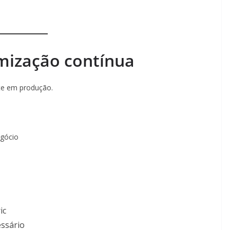
imização contínua
te em produção.
egócio
ic
essário