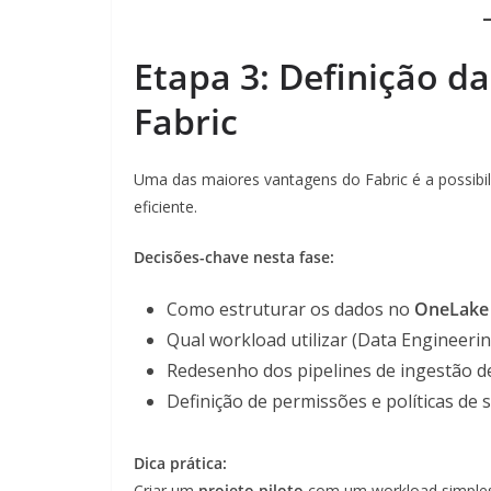
Etapa 3: Definição d
Fabric
Uma das maiores vantagens do Fabric é a possibil
eficiente.
Decisões-chave nesta fase:
Como estruturar os dados no
OneLake
Qual workload utilizar (Data Engineering
Redesenho dos pipelines de ingestão d
Definição de permissões e políticas d
Dica prática:
Criar um
projeto piloto
com um workload simples