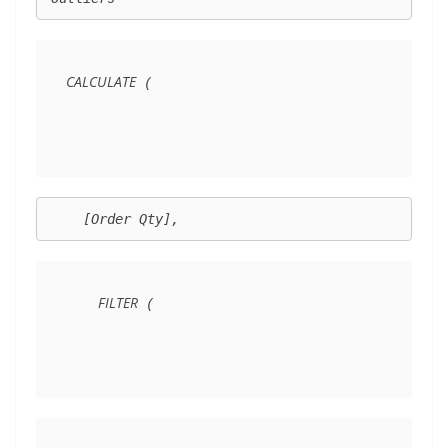
CALCULATE
 (
    [Order Qty],
FILTER
 (