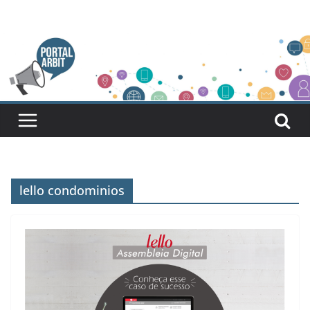
Pular
para
o
conteúdo
lello condominios