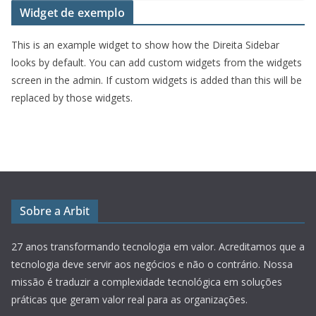
Widget de exemplo
This is an example widget to show how the Direita Sidebar
looks by default. You can add custom widgets from the widgets
screen in the admin. If custom widgets is added than this will be
replaced by those widgets.
Sobre a Arbit
27 anos transformando tecnologia em valor.
Acreditamos que a
tecnologia deve servir aos negócios e não o contrário. Nossa
missão é traduzir a complexidade tecnológica em soluções
práticas que geram valor real para as organizações.