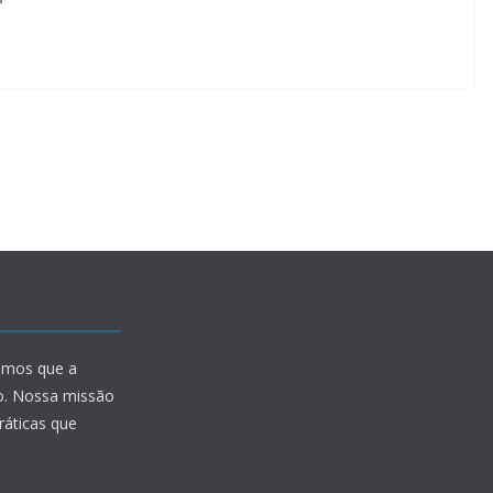
amos que a
io. Nossa missão
ráticas que