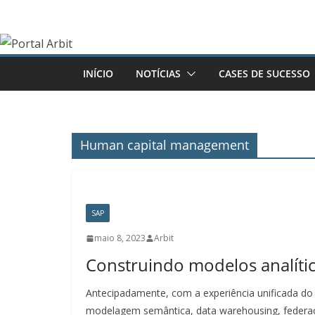
Pular
para
o
conteúdo
INÍCIO
NOTÍCIAS
CASES DE SUCESSO
Human capital management
SAP
maio 8, 2023
Arbit
Construindo modelos analític
Antecipadamente, com a experiência unificada do
modelagem semântica, data warehousing, federa