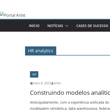
Pular
para
o
conteúdo
INÍCIO
NOTÍCIAS
CASES DE SUCESSO
HR analytics
SAP
maio 8, 2023
Arbit
Construindo modelos analític
Antecipadamente, com a experiência unificada do
modelagem semântica, data warehousing, federa