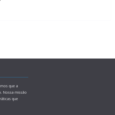
amos que a
io. Nossa missão
ráticas que