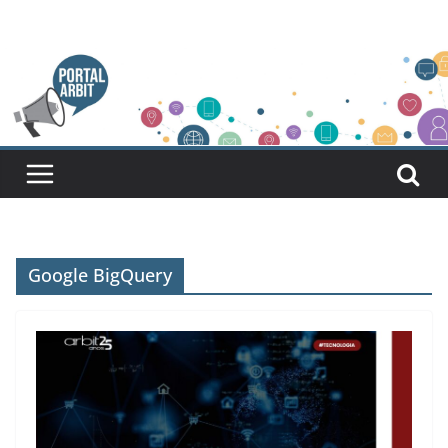
Pular
para
o
conteúdo
Google BigQuery