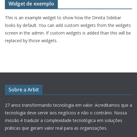
Widget de exemplo
This is an example widget to show how the Direita Sidebar
looks by default. You can add custom widgets from the widgets
screen in the admin. If custom widgets is added than this will be
replaced by those widgets.
Sobre a Arbit
27 anos transformando tecnologia em valor.
Acreditamos que a
tecnologia deve servir aos negócios e não o contrário. Nossa
missão é traduzir a complexidade tecnológica em soluções
práticas que geram valor real para as organizações.