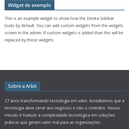
Widget de exemplo
This is an example widget to show how the Direita Sidebar
looks by default. You can add custom widgets from the widgets
screen in the admin. If custom widgets is added than this will be
replaced by those widgets.
Sobre a Arbit
27 anos transformando tecnologia em valor.
Acreditamos que a
tecnologia deve servir aos negócios e não o contrário. Nossa
missão é traduzir a complexidade tecnológica em soluções
práticas que geram valor real para as organizações.