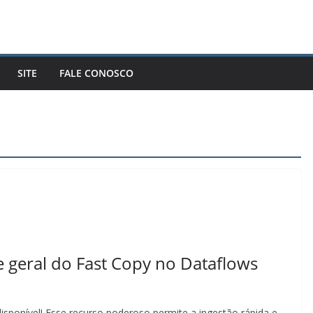
SITE
FALE CONOSCO
 geral do Fast Copy no Dataflows
sponível! Esse recurso poderoso permite a ingestão rápida e