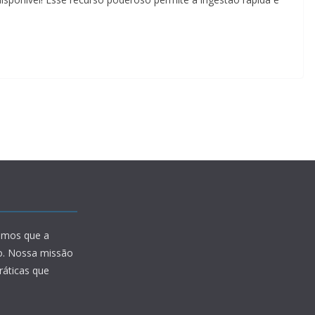
amos que a
io. Nossa missão
ráticas que