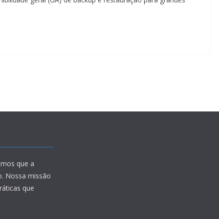
amos que a
io. Nossa missão
ráticas que