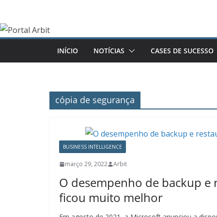
Pular
para
o
conteúdo
INÍCIO
NOTÍCIAS
CASES DE SUCESSO
cópia de segurança
BUSINESS INTELLIGENCE
março 29, 2022
Arbit
O desempenho de backup e r
ficou muito melhor
Em agosto de 2021, a Microsoft anunciou a dispon