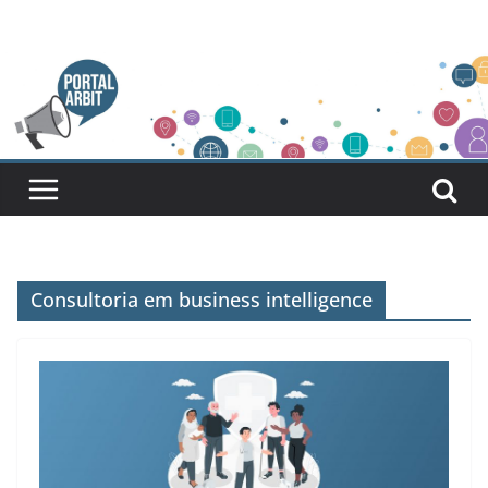
Pular
para
o
conteúdo
Consultoria em business intelligence