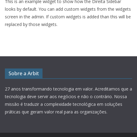
This is an example widget to show how the Direita Sidebar
looks by default. You can add custom widgets from the widgets
screen in the admin. If custom widgets is added than this will be
replaced by those widgets.
Sobre a Arbit
27 anos transformando tecnologia em valor.
Acreditamos que a
tecnologia deve servir aos negócios e não o contrário. Nossa
missão é traduzir a complexidade tecnológica em soluções
práticas que geram valor real para as organizações.