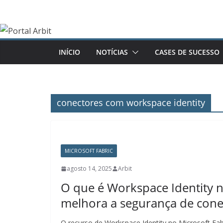
Pular
para
o
conteúdo
INÍCIO
NOTÍCIAS
CASES DE SUCESSO
conectores com workspace identity
MICROSOFT FABRIC
agosto 14, 2025
Arbit
O que é Workspace Identity n
melhora a segurança de cone
O recurso de Workspace Identity no Microsoft Fab