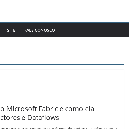
SITE
FALE CONOSCO
o Microsoft Fabric e como ela
ctores e Dataflows
ric permite que conectores e fluxos de dados (Dataflow Gen2)