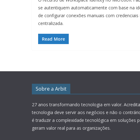
se autentiquem automaticamente com base na ide
de configurar conexões manuais com credenciais
centralizada.
Read More
Sobre a Arbit
27 anos transformando tecnologia em valor.
Acredit
tecnologia deve servir aos negócios e não o contrár
é traduzir a complexidade tecnológica em soluções p
geram valor real para as organizações.