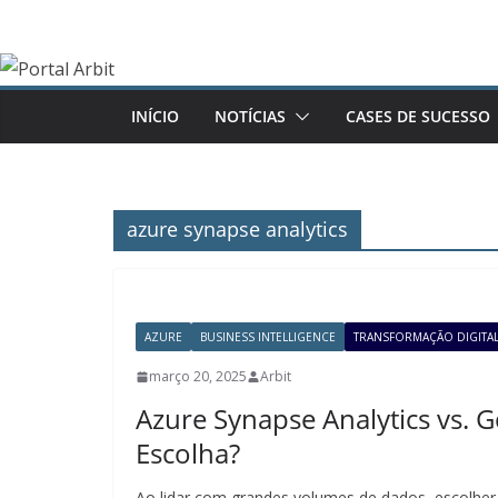
Pular
para
o
conteúdo
INÍCIO
NOTÍCIAS
CASES DE SUCESSO
azure synapse analytics
AZURE
BUSINESS INTELLIGENCE
TRANSFORMAÇÃO DIGITA
março 20, 2025
Arbit
Azure Synapse Analytics vs. 
Escolha?
Ao lidar com grandes volumes de dados, escolher