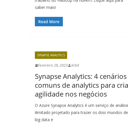
trabalho do Hadoop na nuvem. Clique aqui para
saber mais!
Read More
SYNAPSE ANALYTICS
fevereiro 28, 2023
Arbit
Synapse Analytics: 4 cenários
comuns de analytics para cria
agilidade nos negócios
O Azure Synapse Analytics é um serviço de anális
ilimitado projetado para trazer os dois mundos de
big data e