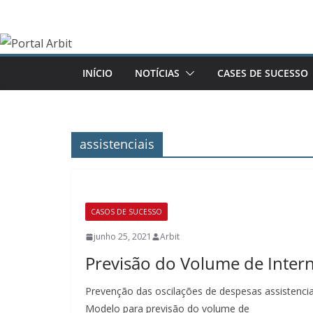
Pular
para
o
conteúdo
INÍCIO
NOTÍCIAS
CASES DE SUCESSO
assistenciais
CASOS DE SUCESSO
junho 25, 2021
Arbit
Previsão do Volume de Inter
Prevenção das oscilações de despesas assistenci
Modelo para previsão do volume de