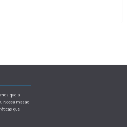
amos que a
io. Nossa missão
ráticas que