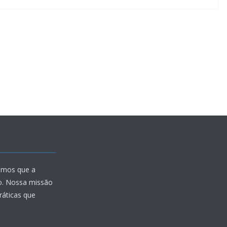
amos que a
io. Nossa missão
ráticas que