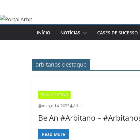
Pular
para
o
conteúdo
INÍCIO
NOTÍCIAS
CASES DE SUCESSO
arbitanos destaque
BE AN #ARBITANO
março 14, 2022
Arbit
Be An #Arbitano – #Arbitano
Read More