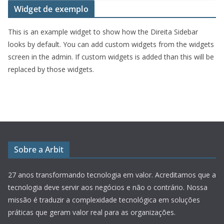
Widget de exemplo
This is an example widget to show how the Direita Sidebar
looks by default. You can add custom widgets from the widgets
screen in the admin. If custom widgets is added than this will be
replaced by those widgets.
Sobre a Arbit
27 anos transformando tecnologia em valor.
Acreditamos que a
tecnologia deve servir aos negócios e não o contrário. Nossa
missão é traduzir a complexidade tecnológica em soluções
práticas que geram valor real para as organizações.