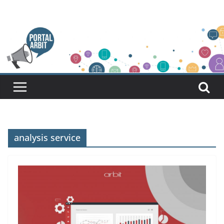
Pular
para
o
conteúdo
analysis service